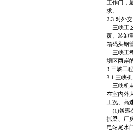
工作门，最
求。
2.3 对外
交
三峡工区
覆、装卸
箱码头钢
三峡工程
坝区两岸的
3 三峡工
3.1 三
三峡机电
在室内外
工况、高
(1)暴
抓梁、厂
电站尾水