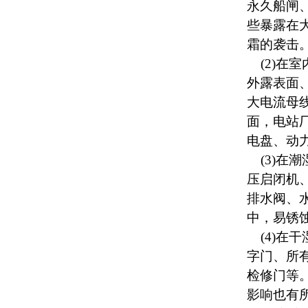
永久船闸
些暴露在
霜的袭击
(2)在
外露表面
大电流母
面，电站
电盘、动
(3)在
压启闭机
排水阀、
中，易锈
(4)在
字门、所
检修门等
影响
也有