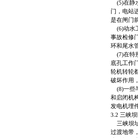
(5)在
门，电站
是在闸门
(6)动
事故检修
环和尾水
(7)在
底孔工作
轮机转轮
破坏作用
(8)一
和启闭机
发电机埋
3.2 三
三峡坝址
过渡地带