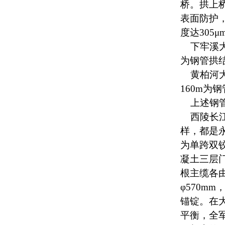
桥。拱上
表面防护
度达305
下牢溪大桥
为钢管拱
黄柏河大桥
160m为
上述钢管
西陵长江
样，都是永
为单跨双
凝土三层门
根主缆各由
φ570m
锚锭。在
平衡，全