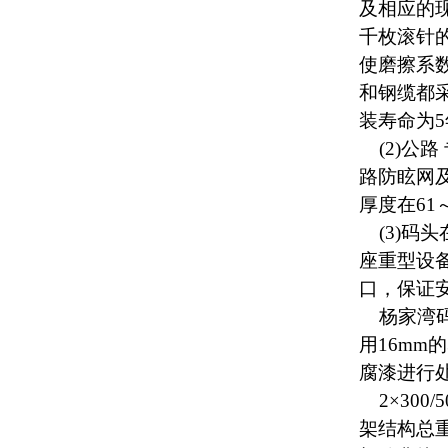
及相应的
千枚滚针
使磨擦系
和钢缆都采
装寿命为
(2)公
路防眩网
厚度在61～
(3)码
座重型设
口，保证
杨家湾码头
用16m
腐漆进行
2×300
架结构总重