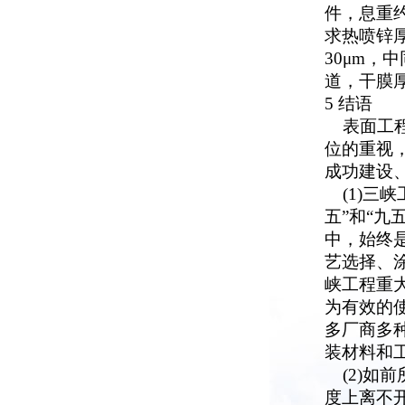
件，息重约
求热喷锌厚
30μm，
道，干膜厚1
5 结语
表面工程
位的重视
成功建设
(1)三峡
五”和“
中，始终
艺选择、
峡工程重
为有效的
多厂商多
装材料和
(2)如
度上离不