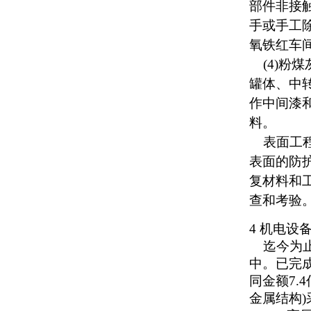
部件非接
手或手工
氧铁红车
(4)粉煤
罐体、中
作中间漆
料。
表面工程
表面的防
复材料和
查和考验
4 机电设
迄今为止
中。已完成
同金额7.
金属结构)