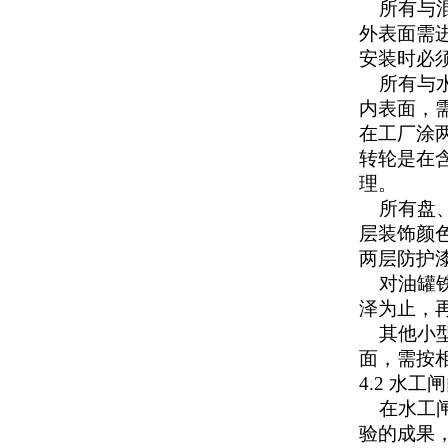
所有与混
外表面需
安装时必
所有与水
内表面，
在工厂涂
转轮是在
理。
所有盘、
层装饰颜
两层防护
对油罐铁
泽为止，
其他小型
面，需按
4.2 水
在水工闸
验的成果