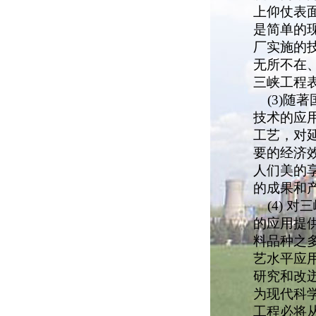
上仰仗表
是简单的
厂实施的
无所不在
三峡工程
(3)随
技术的应
工艺，对
要的经济
人们美的
的成果和
(4) 
的应用提
料品种之
艺水平应
研究和改
为
现代
科
工程必将