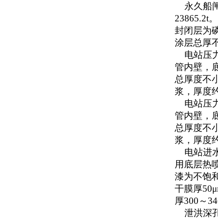
永久船闸
23865
封闭层为磷
涂层总厚不
电站压力
管内壁，
总厚度不小
浆，厚度约
电站压力
管内壁，
总厚度不小
浆，厚度约
电站进水
用底层热喷
漆为不饱
干膜厚50
厚300～3
泄洪深孔