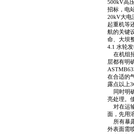
500kV
招标，电站
20kV
起重机等还
航的关键
命、大坝
4.1 水
在机组招
层都有明确
ASTMB
在合适的
露点以上3
同时明确
亮处理。
对在运输
面，先用
所有暴露
外表面需