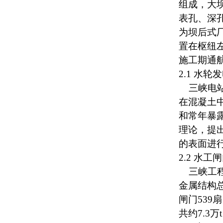
组成，大坝
表孔、深
为坝后式厂
置在枢纽
施工期通
2.1 水
三峡电站
在混凝土
和常年暴
理论
，提
的表面进
2.2 水
三峡工程
金属结构总
闸门539
共约7.3