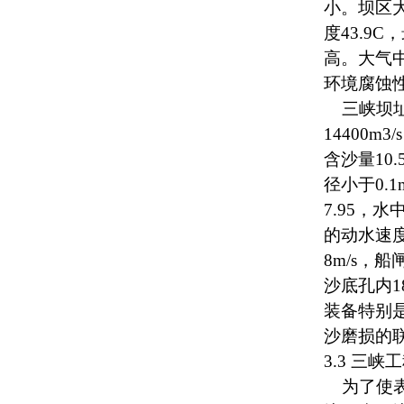
小。坝区大
度43.9C
高。大气中
环境腐蚀
三峡坝址
14400m
含沙量10
径小于0.
7.95，
的动水速度
8m/s，
沙底孔内1
装备特别
沙磨损的
3.3 三
为了使