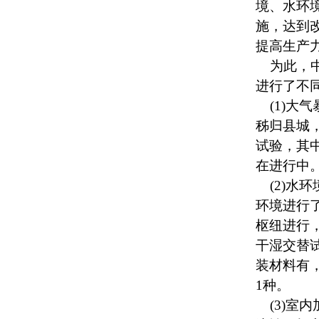
境、水环
施，达到
提高生产
为此，
进行了不
(1)大气
秭归县城，
试验，其
在进行中
(2)水环
环境进行
枢纽进行
干湿交替
装材料有
1种。
(3)室内