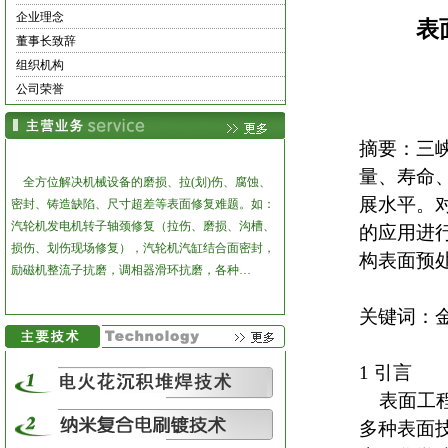
企业理念
表
董事长致辞
组织机构
公司荣誉
摘要：三
量、寿命
全方位解决机械设备的磨损、拉(划)伤、腐蚀、
展
水平。
密封、铸造缺陷、尺寸超差等表面修复难题。
如：
汽轮机发电机转子轴颈修复（拉伤、磨损、沟槽、
的
应用
进
损伤、划伤现场修复），汽轮机汽缸结合面密封，
构表面预
励磁机整流子抗磨，调相器滑环抗磨，各种…
关键词：金
1 引言
表面工程
多种表面