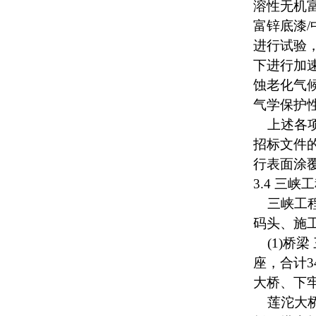
溶性无机富
富锌底漆/
进行试验
下进行加
蚀老化气
气学保护
上述各项
招标文件
行表面涂
3.4 三
三峡工程
码头、施
(1)桥梁
座，合计3
大桥、下
莲沱大桥全